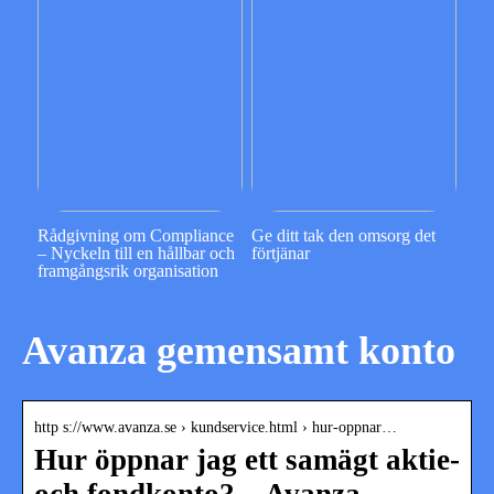
Rådgivning om Compliance
Ge ditt tak den omsorg det
– Nyckeln till en hållbar och
förtjänar
framgångsrik organisation
Avanza gemensamt konto
http s://www.avanza.se › kundservice.html › hur-oppnar…
Hur öppnar jag ett samägt aktie-
och fondkonto? – Avanza