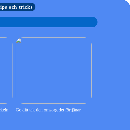
tips och tricks
ckeln
Ge ditt tak den omsorg det förtjänar