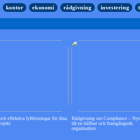
kontor
ekonomi
rådgivning
investering
ch effektiva lyftlösningar för dina
Rådgivning om Compliance – Ny
ojekt
till en hållbar och framgångsrik
organisation