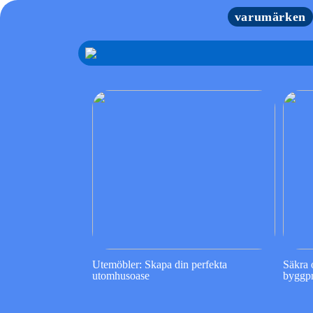
varumärken
Utemöbler: Skapa din perfekta
Säkra o
utomhusoase
byggpr