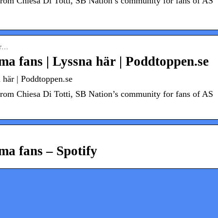
from Chiesa Di Totti, SB Nation’s community for fans of AS
s-r…
ma fans | Lyssna här | Poddtoppen.se
 här | Poddtoppen.se
from Chiesa Di Totti, SB Nation’s community for fans of AS
ma fans – Spotify