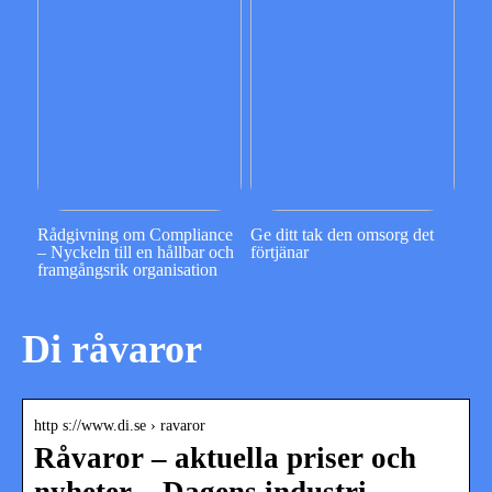
Rådgivning om Compliance
Ge ditt tak den omsorg det
– Nyckeln till en hållbar och
förtjänar
framgångsrik organisation
Di råvaror
http s://www.di.se › ravaror
Råvaror – aktuella priser och
nyheter – Dagens industri