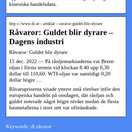
kinesiska handelsdata.
http s://www.di.se › artiklar › ravaror-guldet-blir-dyrare
Råvaror: Guldet blir dyrare –
Dagens industri
Råvaror: Guldet blir dyrare
15 dec. 2022 — På råoljemarknaderna var Brent-
oljan i första termin vid klockan 8.40 upp 0,30
dollar till 110,60. WTI-oljan var samtidigt 0,20
dollar högre …
Råvarupriserna visade ytterst små rörelser inför den
europeiska handeln på onsdagen, där råoljan och
guldet noterade något högre nivåer medan de flesta
basmetallerna i stort sett var oförändrade.
Keywords: di råvaror