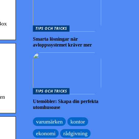
Box
TIPS OCH TRICKS
Smarta lösningar när
avloppssystemet kräver mer
TIPS OCH TRICKS
ken
Utemöbler: Skapa din perfekta
utomhusoase
varumärken
kontor
ekonomi
rådgivning