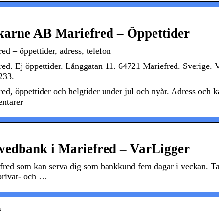
arne AB Mariefred – Öppettider
 – öppettider, adress, telefon
. Ej öppettider. Långgatan 11. 64721 Mariefred. Sverige. V
233.
 öppettider och helgtider under jul och nyår. Adress och k
entarer
Swedbank i Mariefred – VarLigger
efred som kan serva dig som bankkund fem dagar i veckan. T
privat- och …
s