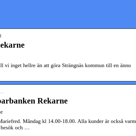
d
Rekarne
l vi inget hellre än att göra Strängnäs kommun till en ännu
-o…
Sparbanken Rekarne
ne
ariefred. Måndag kl 14.00-18.00. Alla kunder är också varm
t besök och …