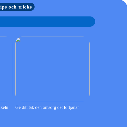
tips och tricks
ckeln
Ge ditt tak den omsorg det förtjänar