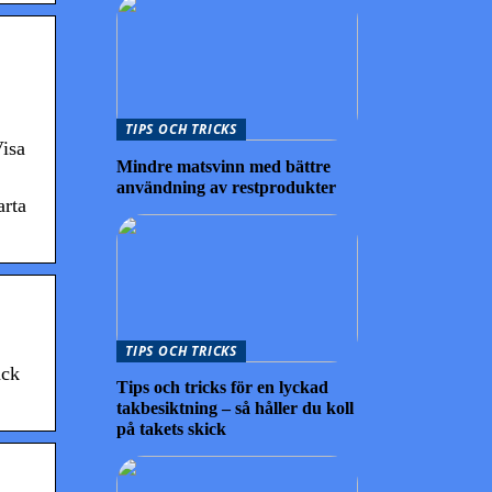
TIPS OCH TRICKS
isa
Mindre matsvinn med bättre
användning av restprodukter
arta
TIPS OCH TRICKS
ack
Tips och tricks för en lyckad
takbesiktning – så håller du koll
på takets skick