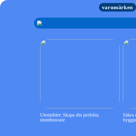
varumärken
Utemöbler: Skapa din perfekta
Säkra o
utomhusoase
byggpr