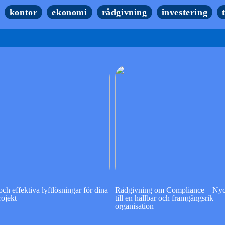
kontor
ekonomi
rådgivning
investering
ch effektiva lyftlösningar för dina
Rådgivning om Compliance – Ny
ojekt
till en hållbar och framgångsrik
organisation